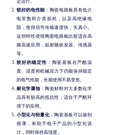
定运行。
的电性能
较好
：陶瓷电路板具有低介
电常数和介质损耗，以及高绝缘电
阻，使得信号传输速度快，失真小。
这些特性使得陶瓷电路板
比较
适合高
频高速应用，如射频收发器、传感器
等。
的稳定性
较好
：陶瓷基板在
严酷
温
度、湿度和机械应力下仍能保持稳定
的电气性能，长期使用不易变形
。
耐化学腐蚀
：陶瓷材料对大多数化学
品具有
较
高的抵抗性，适合于
严酷
环
境下的应用。
小型化与轻量化
：陶瓷基板可以做到
很薄，有助于电子产品的小型化设
计，同时保持高强度。