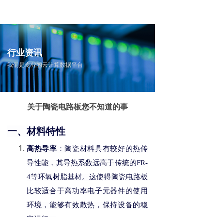
行业资讯
我们是专业的云计算数据平台
关于陶瓷电路板您不知道的事
一、材料特性
高热导率
：陶瓷材料具有
较好
的热传
导性能，其导热系数远高于传统的
FR-
4等环氧树脂基材。这使得陶瓷电路板
比较
适合于高功率电子元器件的使用
环境，能够有效散热，
保持
设备的稳