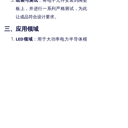
组装与测试
：将电子元件安装到陶瓷
板上，并进行一系列严格测试，
为此
让
成品符合设计要求。
三、应用领域
LED领域
：用于大功率电力半导体模
块、半导体致冷器、电子加热器、功
率控制电路等。
功率器件
：应用于导热片、制冷片、
大功率模组等半导体器件。
微波器件
：适用于射频收发器、传感
器等微波器件。
汽车电子
：包括汽车灯、汽车传感
器、汽车电源等。
通讯设备
：如
5G、通讯天线基板等。