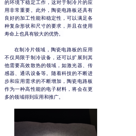
的环境下稳定工作，这对于制冷片的应
用非常重要。此外，陶瓷电路板还具有
良好的加工性能和稳定性，可以满足各
种复杂形状和尺寸的要求，并且在使用
寿命上也具有较大的优势。
在制冷片领域，陶瓷电路板的应用
不仅局限于制冷设备，还可以扩展到其
他需要高效散热的领域，如激光器、传
感器、通讯设备等。随着科技的不断进
步和应用需求的不断增加，陶瓷电路板
作为一种高性能的电子材料，将会在更
多的领域得到应用和推广。