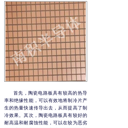
首先，陶瓷电路板具有较高的热导
率和绝缘性能，可以有效地将制冷片产
生的热量快速传导出去，从而提高了制
冷效果。其次，陶瓷电路板具有较好的
耐高温和耐腐蚀性能，可以在较为恶劣